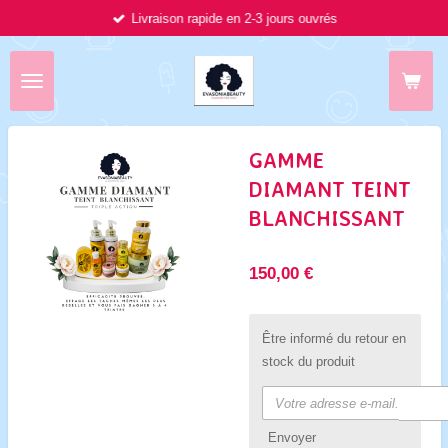
Livraison rapide en 2-3 jours ouvrés
Passer
au
contenu
principal
GAMME
DIAMANT TEINT
BLANCHISSANT
150,00 €
Être informé du retour en
stock du produit
Envoyer