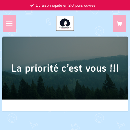
en 2-3 jours ouvrés
Passer
au
contenu
principal
La priorité c’est vous !!!