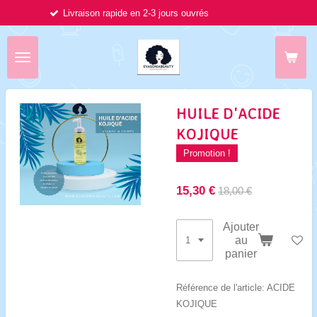
son rapide en 2-3 jours ouvrés
Passer
au
contenu
principal
HUILE D'ACIDE
KOJIQUE
Promotion !
15,30 €
18,00 €
Ajouter
au
panier
Référence de l'article:
ACIDE
KOJIQUE