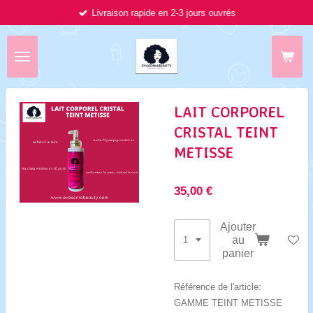
Livraison rapide en 2-3 jours ouvrés
Passer
au
contenu
principal
LAIT CORPOREL
CRISTAL TEINT
METISSE
35,00 €
Ajouter
au
panier
Référence de l'article:
GAMME TEINT METISSE